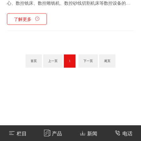
心、数控铣床、数控雕铣机、数控砂线切割机床等数控设备的高
新技术企业，公司具有先进的产品研发设计和生产制造能力。主
了解更多
要产品有数控砂线切割机床、DK77系列数控电火花线切割机床、
D71系列电火···
首页
上一页
1
下一页
尾页
栏目
产品
新闻
电话